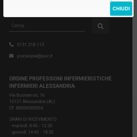
CHIUDI
0131 218 113
postaopial@pec.it
ORDINE PROFESSIONI INFERMIERISTICHE
INFERMIERI ALESSANDRIA
Via Buonarroti, 16
15121 Alessandria (AL)
CF: 80006900064
ORARI DI RICEVIMENTO:
- martedì: 8:45 - 12:30
- giovedì: 14:45 - 18:30