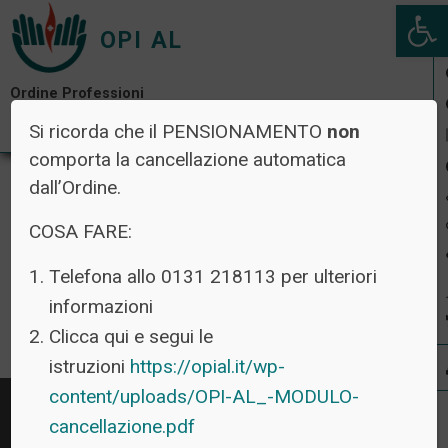
Open 
OPI AL
Ordine Professioni
Infermieristiche di Alessandria
Si ricorda che il PENSIONAMENTO
non
comporta la cancellazione automatica
dall’Ordine.
COSA FARE:
RAPPRESENTAZIONE
Telefona allo 0131 218113 per ulteriori
informazioni
GRAFICA
Clicca qui e segui le
istruzioni
https://opial.it/wp-
content/uploads/OPI-AL_-MODULO-
cancellazione.pdf