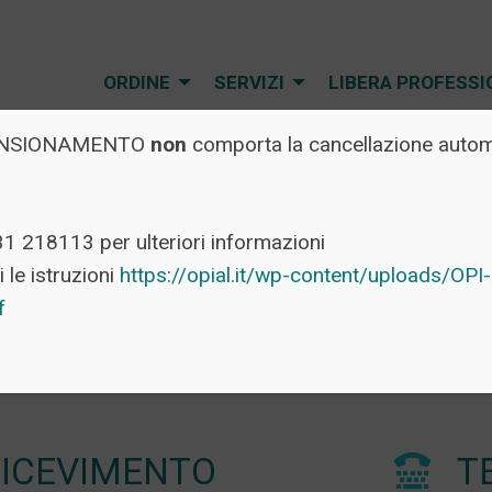
ORDINE
SERVIZI
LIBERA PROFESSI
l PENSIONAMENTO
non
comporta la cancellazione automa
31 218113 per ulteriori informazioni
 le istruzioni
https://opial.it/wp-content/uploads/O
CONTATTI
df
RICEVIMENTO
TE