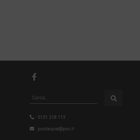
0131 218 113
postaopial@pec.it