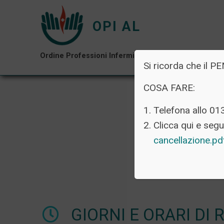
OPI AL
Ordine Professioni Infermieristiche di Alessandria
Si ricorda che i
COSA FARE:
Telefona allo 01
Clicca qui e segui
cancellazione.p
GIORNI E ORARI DI 