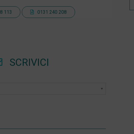
8 113
0131 240 208
SCRIVICI