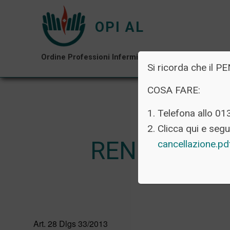
OPI AL
Ordine Professioni Infermieristiche di Alessandria
Si ricorda che i
COSA FARE:
Telefona allo 01
Clicca qui e segui
RENDICONTI
cancellazione.p
Art. 28 Dlgs 33/2013