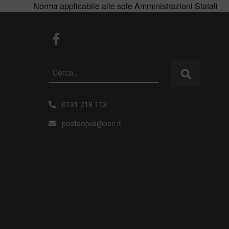
Norma applicabile alle sole Amministrazioni Statali
0131 218 113
postaopial@pec.it