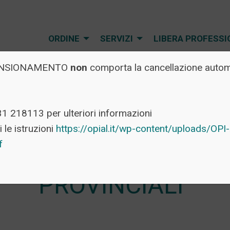
ORDINE
SERVIZI
LIBERA PROFESSI
l PENSIONAMENTO
non
comporta la cancellazione automa
31 218113 per ulteriori informazioni
 le istruzioni
https://opial.it/wp-content/uploads/O
 GRUPPI CONSILIARI
df
PROVINCIALI