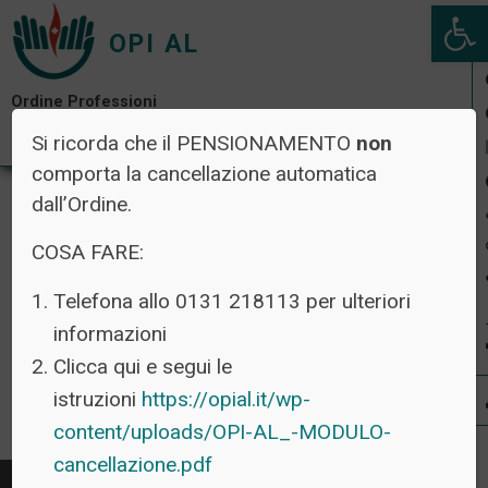
Open 
OPI AL
Ordine Professioni
Infermieristiche di Alessandria
Si ricorda che il PENSIONAMENTO
non
comporta la cancellazione automatica
dall’Ordine.
COSA FARE:
CLASS ACTION
Telefona allo 0131 218113 per ulteriori
informazioni
Clicca qui e segui le
Nessuna class action presentata
istruzioni
https://opial.it/wp-
content/uploads/OPI-AL_-MODULO-
cancellazione.pdf