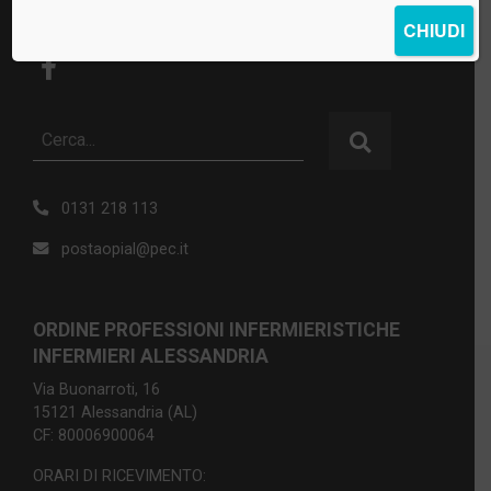
CHIUDI
0131 218 113
postaopial@pec.it
ORDINE PROFESSIONI INFERMIERISTICHE
INFERMIERI ALESSANDRIA
Via Buonarroti, 16
15121 Alessandria (AL)
CF: 80006900064
ORARI DI RICEVIMENTO: