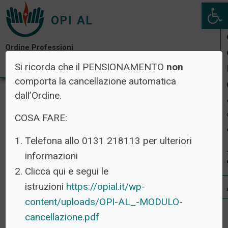
Open 
OPI AL
Ordine Professioni
Infermieristiche di Alessandria
Si ricorda che il PENSIONAMENTO
non
comporta la cancellazione automatica
dall’Ordine.
TAG:
ALESSANDRIA
COSA FARE:
Telefona allo 0131 218113 per ulteriori
TUTTE LE NEWS
informazioni
Clicca qui e segui le
istruzioni
https://opial.it/wp-
5 Febbraio 2025 -
News
content/uploads/OPI-AL_-MODULO-
PEC
cancellazione.pdf