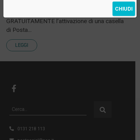
PEC L’Ordine mette a disposizione di TUTTI gli
CHIUDI
iscritti la possibilità di richiedere
GRATUITAMENTE l’attivazione di una casella
di Posta…
LEGGI
0131 218 113