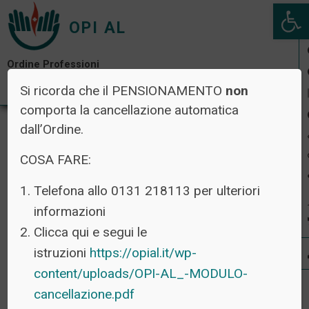
Open 
OPI AL
Ordine Professioni
Infermieristiche di Alessandria
Si ricorda che il PENSIONAMENTO
non
comporta la cancellazione automatica
dall’Ordine.
COSA FARE:
Telefona allo 0131 218113 per ulteriori
informazioni
Clicca qui e segui le
istruzioni
https://opial.it/wp-
content/uploads/OPI-AL_-MODULO-
cancellazione.pdf