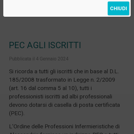
CHIUDI
PEC AGLI ISCRITTI
Pubblicata il 4 Gennaio 2024
Si ricorda a tutti gli iscritti che in base al D.L.
185/2008 trasformato in Legge n. 2/2009
(art. 16 dal comma 5 al 10), tutti i
professionisti iscritti ad albi professionali
devono dotarsi di casella di posta certificata
(PEC).
L’Ordine delle Professioni Infermieristiche di