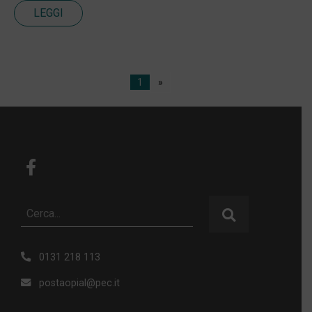
LEGGI
1
»
0131 218 113
postaopial@pec.it