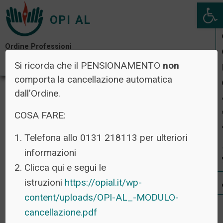
Open 
OPI AL
Ordine Professioni
Infermieristiche di Alessandria
Si ricorda che il PENSIONAMENTO
non
comporta la cancellazione automatica
dall’Ordine.
CATEGORIA:
SENZA
COSA FARE:
CATEGORIA
Telefona allo 0131 218113 per ulteriori
informazioni
Clicca qui e segui le
TUTTE LE NEWS
istruzioni
https://opial.it/wp-
content/uploads/OPI-AL_-MODULO-
4 Agosto 2026 -
Senza categoria
cancellazione.pdf