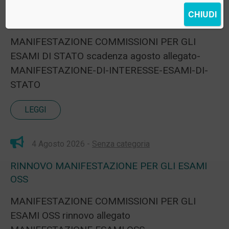
RINNOVO MANIFESTAZIONE PER GLI ESAMI
CHIUDI
DI STATO
MANIFESTAZIONE COMMISSIONI PER GLI
ESAMI DI STATO scadenza agosto allegato-
MANIFESTAZIONE-DI-INTERESSE-ESAMI-DI-
STATO
LEGGI
4 Agosto 2026 -
Senza categoria
RINNOVO MANIFESTAZIONE PER GLI ESAMI
OSS
MANIFESTAZIONE COMMISSIONI PER GLI
ESAMI OSS rinnovo allegato