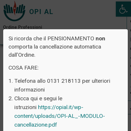
Open 
OPI AL
Ordine Professioni
Infermieristiche di Alessandria
Si ricorda che il PENSIONAMENTO
non
comporta la cancellazione automatica
dall’Ordine.
COSA FARE:
Telefona allo 0131 218113 per ulteriori
informazioni
Clicca qui e segui le
istruzioni
https://opial.it/wp-
content/uploads/OPI-AL_-MODULO-
cancellazione.pdf