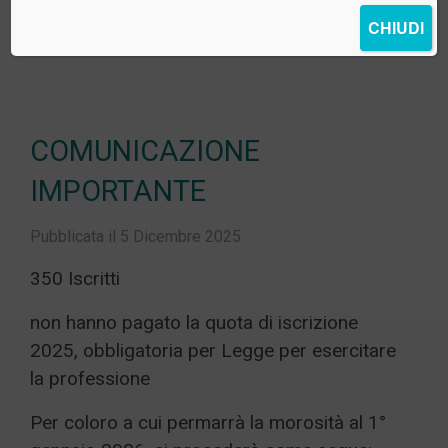
CHIUDI
COMUNICAZIONE
IMPORTANTE
Pubblicata il 5 Dicembre 2025
350 Iscritti
non hanno pagato la quota di iscrizione
2025, obbligatoria per Legge per esercitare
la professione
Per coloro a cui permarrà la morosità al 1°