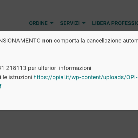
ORDINE
SERVIZI
LIBERA PROFESSI
l PENSIONAMENTO
non
comporta la cancellazione automa
31 218113 per ulteriori informazioni
 le istruzioni
https://opial.it/wp-content/uploads/O
df