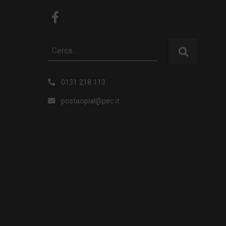
0131 218 113
postaopial@pec.it