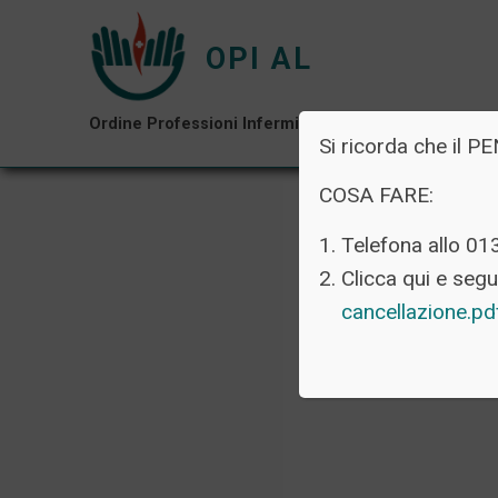
OPI AL
Ordine Professioni Infermieristiche di Alessandria
Si ricorda che i
COSA FARE:
Telefona allo 01
Clicca qui e segui
cancellazione.p