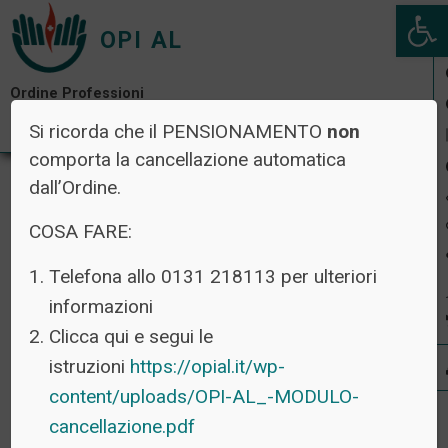
Open 
OPI AL
Ordine Professioni
Infermieristiche di Alessandria
Si ricorda che il PENSIONAMENTO
non
comporta la cancellazione automatica
dall’Ordine.
COSA FARE:
Telefona allo 0131 218113 per ulteriori
informazioni
Clicca qui e segui le
istruzioni
https://opial.it/wp-
content/uploads/OPI-AL_-MODULO-
cancellazione.pdf