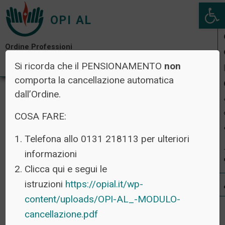
Open 
OPI AL
Ordine Professioni
Infermieristiche di Alessandria
Si ricorda che il PENSIONAMENTO
non
comporta la cancellazione automatica
dall’Ordine.
COSA FARE:
Telefona allo 0131 218113 per ulteriori
informazioni
Clicca qui e segui le
istruzioni
https://opial.it/wp-
content/uploads/OPI-AL_-MODULO-
cancellazione.pdf