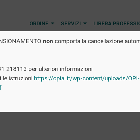
ORDINE
SERVIZI
LIBERA PROFESSI
l PENSIONAMENTO
non
comporta la cancellazione automa
31 218113 per ulteriori informazioni
 le istruzioni
https://opial.it/wp-content/uploads/O
df