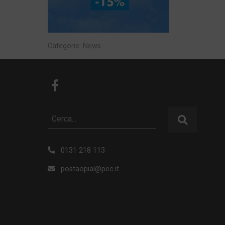
Categorie:
News
0131 218 113
postaopial@pec.it