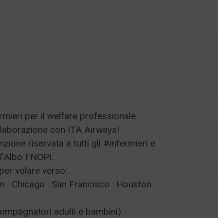
mieri per il welfare professionale
ollaborazione con ITA Airways!
ione riservata a tutti gli #infermieri e
ll’Albo FNOPI.
per volare verso:
 · Chicago · San Francisco · Houston ·
compagnatori adulti e bambini)