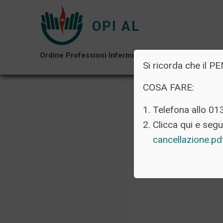
OPI AL
Ordine Professioni Infermieristiche di Alessandria
Si ricorda che i
COSA FARE:
Telefona allo 01
Clicca qui e segui
cancellazione.p